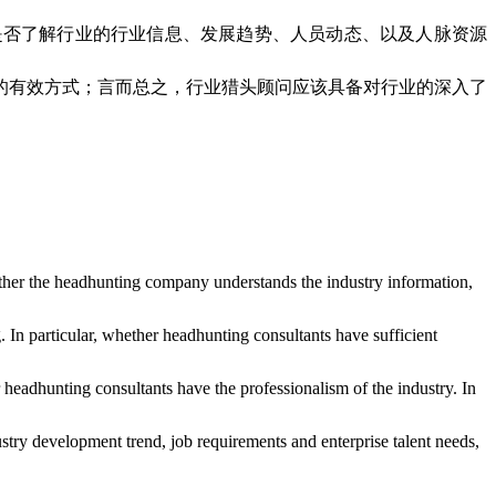
是否了解行业的行业信息、发展趋势、人员动态、以及人脉资源
的有效方式；言而总之，行业猎头顾问应该具备对行业的深入了
ether the headhunting company understands the industry information,
 In particular, whether headhunting consultants have sufficient
 headhunting consultants have the professionalism of the industry. In
ustry development trend, job requirements and enterprise talent needs,