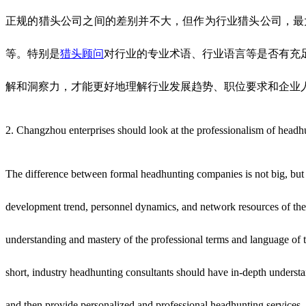
正规的猎头公司之间的差别并不大，但作为行业猎头公司，最
等。特别是
猎头顾问
对行业的专业术语、行业语言等是否有充
解和洞察力，才能更好地理解行业发展趋势、职位要求和企业
2. Changzhou enterprises should look at the professionalism of head
The difference between formal headhunting companies is not big, but 
development trend, personnel dynamics, and network resources of the i
understanding and mastery of the professional terms and language of th
short, industry headhunting consultants should have in-depth understan
and then provide personalized and professional headhunting services.