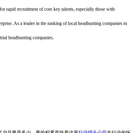
 rapid recruitment of core key talents, especially those with
erprise. As a leader in the ranking of local headhunting companies in
strial headhunting companies.
客户总量是多少。量的积累意味着这家
行业猎头公司
在行业的纵