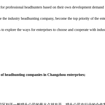
 for professional headhunters based on their own development demand for
ate the industry headhunting company, become the top priority of the ent
 to explore the ways for enterprises to choose and cooperate with indu
on of headhunting companies in Changzhou enterprises;
司区别于一般猎头公司的最大点就在于，猎头公司在行业的合作