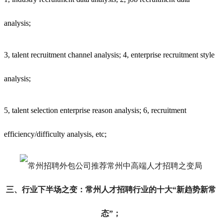
analysis;
3, talent recruitment channel analysis; 4, enterprise recruitment style
analysis;
5, talent selection enterprise reason analysis; 6, recruitment
efficiency/difficulty analysis, etc;
三、行业下半场之变：
常州
人才招聘行业的十大“新趋势新常
态”；