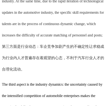
industry. At the same time, due to the rapid iteration of technological
updates in the automotive industry, the specific skill requirements for
talents are in the process of continuous dynamic change, which
increases the difficulty of accurate matching of personnel and posts;
第三方面是行业动态：车企竞争加剧产生的不确定性让求稳成
为行业内人才普遍存在着观望的心态，不利于汽车行业人才的
合理化流动。
The third aspect is the industry dynamics: the uncertainty caused by
the intensified competition of automobile enterprises makes the