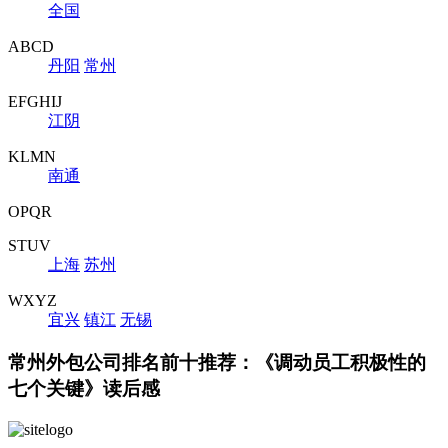
全国
ABCD
丹阳
常州
EFGHIJ
江阴
KLMN
南通
OPQR
STUV
上海
苏州
WXYZ
宜兴
镇江
无锡
常州外包公司排名前十推荐：《调动员工积极性的
七个关键》读后感