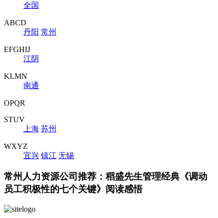
全国
ABCD
丹阳
常州
EFGHIJ
江阴
KLMN
南通
OPQR
STUV
上海
苏州
WXYZ
宜兴
镇江
无锡
常州人力资源公司推荐：稻盛先生管理经典《调动
员工积极性的七个关键》阅读感悟