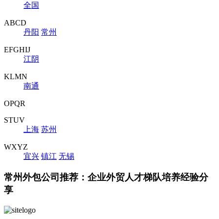
全国
ABCD
丹阳
常州
EFGHIJ
江阴
KLMN
南通
OPQR
STUV
上海
苏州
WXYZ
宜兴
镇江
无锡
常州外包公司推荐：企业外贸人才梯队培养经验分
享